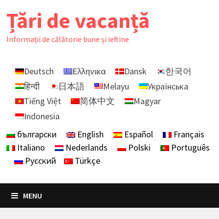
Skip
Țări de vacanță
to
content
Informații de călătorie bune și ieftine
Deutsch
Ελληνικα
Dansk
한국어
हिन्दी
日本語
Melayu
Українська
Tiếng Việt
简体中文
Magyar
Indonesia
български
English
Español
Français
Italiano
Nederlands
Polski
Português
Русский
Türkçe
MENU