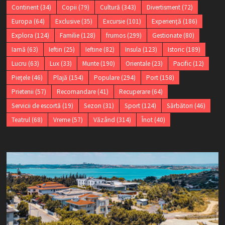
Continent
(34)
Copii
(79)
Cultură
(343)
Divertisment
(72)
Europa
(64)
Exclusive
(35)
Excursie
(101)
Experienţă
(186)
Explora
(124)
Familie
(128)
frumos
(299)
Gestionate
(80)
Iarnă
(63)
Ieftin
(25)
Ieftine
(82)
Insula
(123)
Istoric
(189)
Lucru
(63)
Lux
(33)
Munte
(190)
Orientale
(23)
Pacific
(12)
Pieţele
(46)
Plajă
(154)
Populare
(294)
Port
(158)
Prietenii
(57)
Recomandare
(41)
Recuperare
(64)
Servicii de escortă
(19)
Sezon
(31)
Sport
(124)
Sărbători
(46)
Teatrul
(68)
Vreme
(57)
Văzând
(314)
Înot
(40)