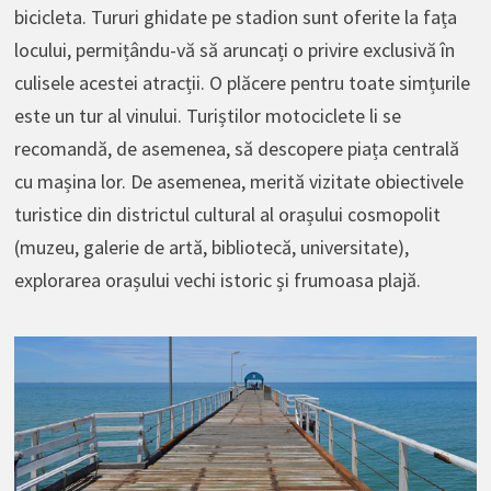
bicicleta. Tururi ghidate pe stadion sunt oferite la fața
locului, permițându-vă să aruncați o privire exclusivă în
culisele acestei atracții. O plăcere pentru toate simțurile
este un tur al vinului. Turiștilor motociclete li se
recomandă, de asemenea, să descopere piața centrală
cu mașina lor. De asemenea, merită vizitate obiectivele
turistice din districtul cultural al orașului cosmopolit
(muzeu, galerie de artă, bibliotecă, universitate),
explorarea orașului vechi istoric și frumoasa plajă.