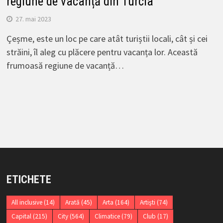
regiune de vacanță din Turcia
27. mai 2023
Çeșme, este un loc pe care atât turiștii locali, cât și cei
străini, îl aleg cu plăcere pentru vacanța lor. Această
frumoasă regiune de vacanță…
ETICHETE
All inclusive
(14)
Arată
(45)
Arta
(164)
Artişti
(74)
Capital
(215)
City
(564)
Climatice
(79)
Club
(17)