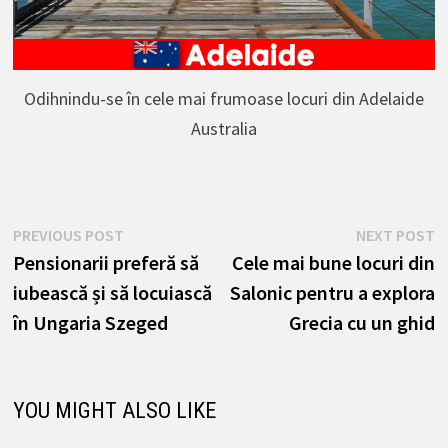
Odihnindu-se în cele mai frumoase locuri din Adelaide
Australia
Navigare
Previous
N
PREVIOUS POST
NEXT POST
post:
p
Pensionarii preferă să
Cele mai bune locuri din
în
iubească și să locuiască
Salonic pentru a explora
articole
în Ungaria Szeged
Grecia cu un ghid
YOU MIGHT ALSO LIKE