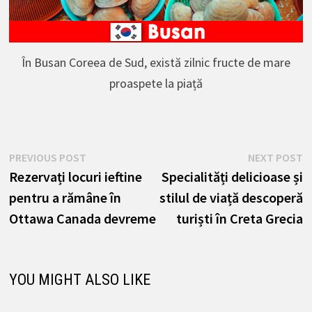
În Busan Coreea de Sud, există zilnic fructe de mare
proaspete la piață
Navigare
Previous
N
PREVIOUS POST
NEXT POST
post:
p
Rezervați locuri ieftine
Specialități delicioase și
în
pentru a rămâne în
stilul de viață descoperă
articole
Ottawa Canada devreme
turiști în Creta Grecia
YOU MIGHT ALSO LIKE