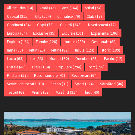
All inclusive
(14)
Arată
(45)
Arta
(164)
Artişti
(74)
Capital
(215)
City
(564)
Climatice
(79)
Club
(17)
Continent
(34)
Copii
(79)
Cultură
(343)
Divertisment
(72)
Europa
(64)
Exclusive
(35)
Excursie
(101)
Experienţă
(186)
Explora
(124)
Familie
(128)
frumos
(299)
Gestionate
(80)
Iarnă
(63)
Ieftin
(25)
Ieftine
(82)
Insula
(123)
Istoric
(189)
Lucru
(63)
Lux
(33)
Munte
(190)
Orientale
(23)
Pacific
(12)
Pieţele
(46)
Plajă
(154)
Populare
(294)
Port
(158)
Prietenii
(57)
Recomandare
(41)
Recuperare
(64)
Servicii de escortă
(19)
Sezon
(31)
Sport
(124)
Sărbători
(46)
Teatrul
(68)
Vreme
(57)
Văzând
(314)
Înot
(40)