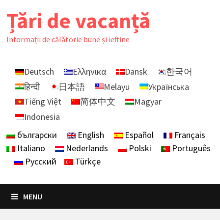
Skip
Țări de vacanță
to
content
Informații de călătorie bune și ieftine
Deutsch
Ελληνικα
Dansk
한국어
हिन्दी
日本語
Melayu
Українська
Tiếng Việt
简体中文
Magyar
Indonesia
български
English
Español
Français
Italiano
Nederlands
Polski
Português
Русский
Türkçe
MENU