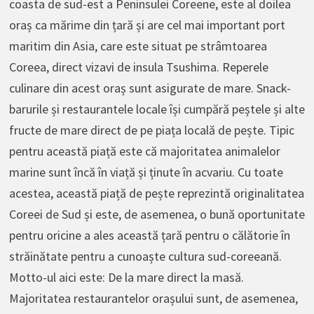
coasta de sud-est a Peninsulei Coreene, este al doilea
oraș ca mărime din țară și are cel mai important port
maritim din Asia, care este situat pe strâmtoarea
Coreea, direct vizavi de insula Tsushima. Reperele
culinare din acest oraș sunt asigurate de mare. Snack-
barurile și restaurantele locale își cumpără peștele și alte
fructe de mare direct de pe piața locală de pește. Tipic
pentru această piață este că majoritatea animalelor
marine sunt încă în viață și ținute în acvariu. Cu toate
acestea, această piață de pește reprezintă originalitatea
Coreei de Sud și este, de asemenea, o bună oportunitate
pentru oricine a ales această țară pentru o călătorie în
străinătate pentru a cunoaște cultura sud-coreeană.
Motto-ul aici este: De la mare direct la masă.
Majoritatea restaurantelor orașului sunt, de asemenea,